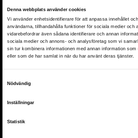
Facebook
Denna webbplats använder cookies
Vi använder enhetsidentifierare för att anpassa innehållet och
Instagram
användarna, tillhandahålla funktioner för sociala medier och a
vidarebefordrar även sådana identifierare och annan informatio
Twitter
sociala medier och annons- och analysföretag som vi samar
Youtube
sin tur kombinera informationen med annan information som du
eller som de har samlat in när du har använt deras tjänster.
Stöd oss
Ge en gåva
S
Nödvändig
a
Swish: 123 900 11 08
m
Plusgiro: 90 01 10-8
t
Inställningar
y
c
k
Statistik
e
s