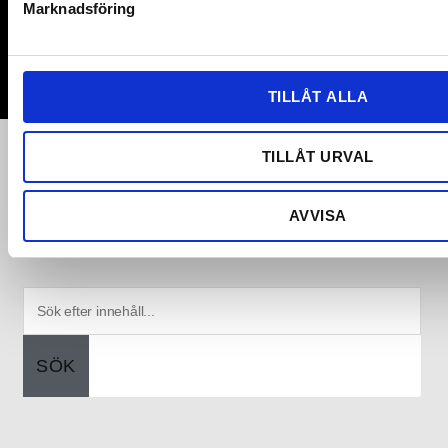
Marknadsföring
v
a
l
TILLÅT ALLA
TILLÅT URVAL
AVVISA
STÖD OSS
SÖK