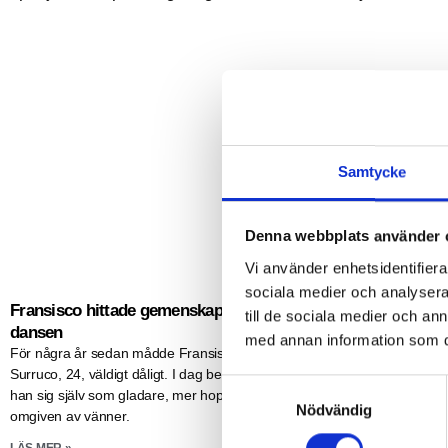
Samtycke
Denna webbplats använder 
Vi använder enhetsidentifierar
sociala medier och analysera 
Fransisco hittade gemenskap genom
Josephine fick ti
till de sociala medier och a
dansen
möjligheten att f
med annan information som du 
För några år sedan mådde Fransisco
framtid
Surruco, 24, väldigt dåligt. I dag beskriver
När Josephine Garus
S
han sig själv som gladare, mer hoppfull och
ryggmärgsbråck förä
Nödvändig
a
omgiven av vänner.
redan från första d
m
lämnade familjen kort