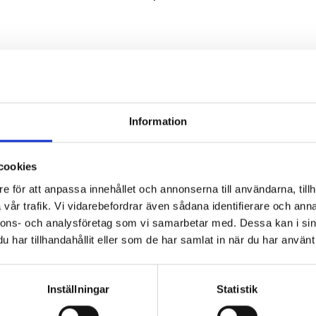
Information
cookies
e för att anpassa innehållet och annonserna till användarna, tillh
vår trafik. Vi vidarebefordrar även sådana identifierare och anna
llbaka hoppet och
Systerorganisationer över gränserna
nnons- och analysföretag som vi samarbetar med. Dessa kan i sin
orma sin egen
– så stärker partnerskap synskadade
har tillhandahållit eller som de har samlat in när du har använt 
rättigheter
 Ponela föddes med
Vad händer när organisationer som arbetar
ndrades hennes liv
för samma rättigheter möts över
Inställningar
Statistik
agen. Hennes pappa
landsgränser? För Synskadades Riksförbun
 efter födseln och
(SRF), MyRight och deras