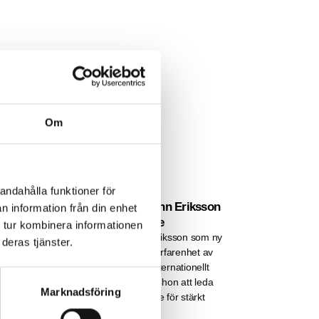
Om
andahålla funktioner för
MyRight välkomnar Mariann Eriksson
n information från din enhet
som ny generalsekreterare
 tur kombinera informationen
s
MyRight välkomnar Mariann Eriksson som ny
deras tjänster.
generalsekreterare med lång erfarenhet av
rättighetsbaserat arbete och internationellt
utvecklingssamarbete kommer hon att leda
Marknadsföring
d
organisationens fortsatta arbete för stärkt
global funktionsrätt.