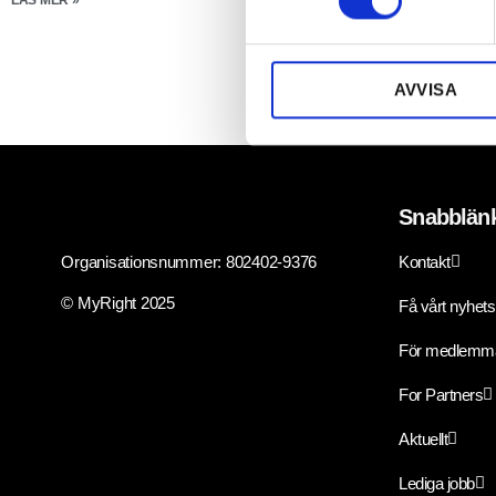
LÄS MER »
t
Josephine växte upp
y
LÄS MER »
c
AVVISA
k
e
s
v
a
Snabblän
l
Organisationsnummer: 802402-9376
Kontakt
© MyRight 2025
Få vårt nyhet
För medlemm
For Partners
Aktuellt
Lediga jobb