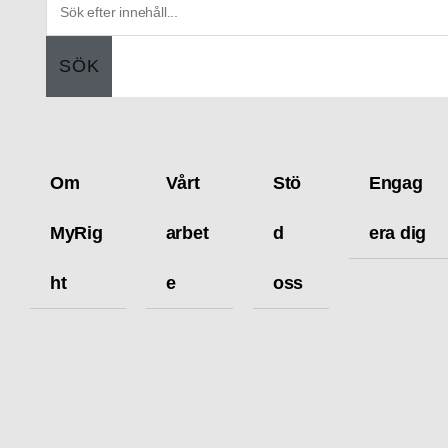
SÖK
Om
Vårt
Stö
Engag
MyRig
arbet
d
era dig
ht
e
oss