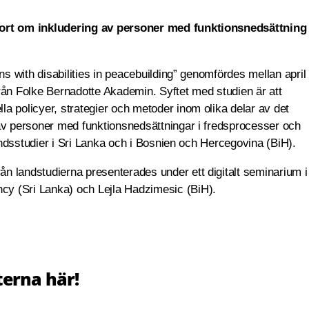
port om inkludering av personer med funktionsnedsättning
ns with disabilities in peacebuilding” genomfördes mellan april
rån Folke Bernadotte Akademin. Syftet med studien är att
a policyer, strategier och metoder inom olika delar av det
av personer med funktionsnedsättningar i fredsprocesser och
landsstudier i Sri Lanka och i Bosnien och Hercegovina (BiH).
n landstudierna presenterades under ett digitalt seminarium i
y (Sri Lanka) och Lejla Hadzimesic (BiH).
terna här!