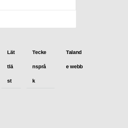
Lät
Tecke
Taland
tlä
nsprå
e webb
st
k