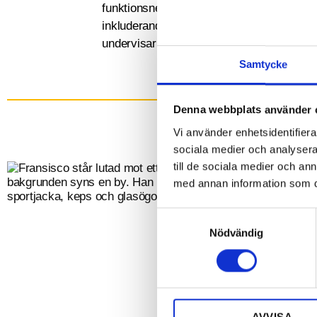
funktionsnedsättning dels om att påverka 
inkluderande, tar fram tillgängliga skolböck
undervisar barn med funktionsnedsättning
Samtycke
Denna webbplats använder 
Vi använder enhetsidentifierar
sociala medier och analysera 
till de sociala medier och a
med annan information som du 
S
Nödvändig
a
m
t
y
c