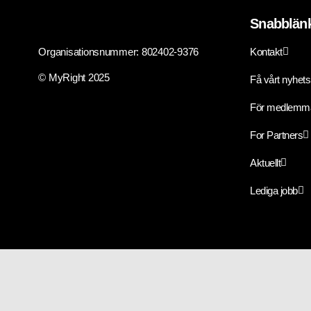
Snabblän
Organisationsnummer: 802402-9376
Kontakt
© MyRight 2025
Få vårt nyhet
För medlemm
For Partners
Aktuellt
Lediga jobb