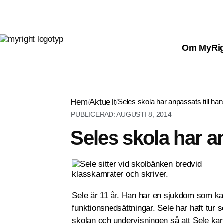
Om MyRi
Hem
/
Aktuellt
/
Seles skola har anpassats till ha
PUBLICERAD:
AUGUSTI 8, 2014
Seles skola har a
Sele är 11 år. Han har en sjukdom som kal
funktionsnedsättningar. Sele har haft tur 
skolan och undervisningen så att Sele kan