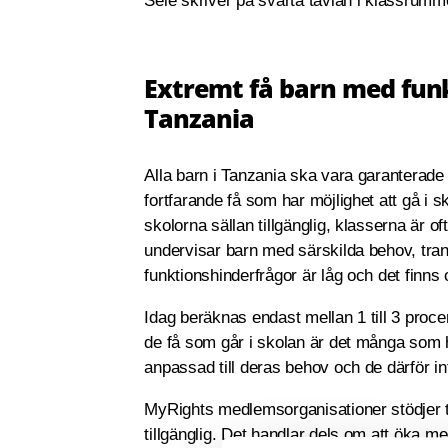
Sele skriver på svarta tavlan i klassrumm
Extremt få barn med funk
Tanzania
Alla barn i Tanzania ska vara garanterade
fortfarande få som har möjlighet att gå i s
skolorna sällan tillgänglig, klasserna är 
undervisar barn med särskilda behov, tran
funktionshinderfrågor är låg och det finns o
Idag beräknas endast mellan 1 till 3 proce
de få som går i skolan är det många som ho
anpassad till deras behov och de därför i
MyRights medlemsorganisationer stödjer t
tillgänglig. Det handlar dels om att öka me