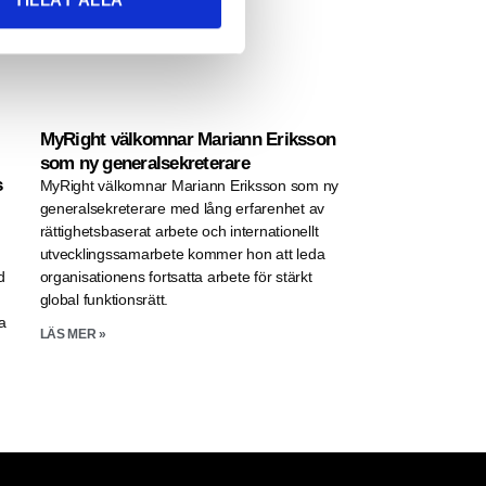
TILLÅT ALLA
MyRight välkomnar Mariann Eriksson
som ny generalsekreterare
s
MyRight välkomnar Mariann Eriksson som ny
generalsekreterare med lång erfarenhet av
rättighetsbaserat arbete och internationellt
utvecklingssamarbete kommer hon att leda
d
organisationens fortsatta arbete för stärkt
global funktionsrätt.
a
LÄS MER »