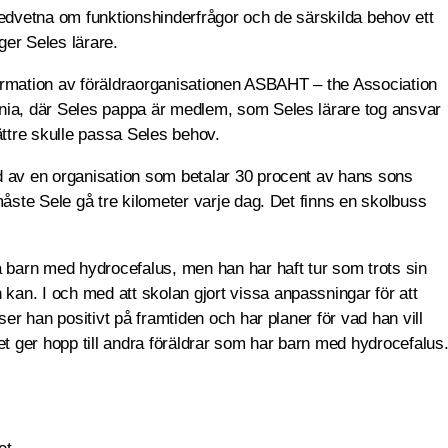
medvetna om funktionshinderfrågor och de särskilda behov ett
er Seles lärare.
nformation av föräldraorganisationen ASBAHT – the Association
nia, där Seles pappa är medlem, som Seles lärare tog ansvar
ättre skulle passa Seles behov.
d av en organisation som betalar 30 procent av hans sons
måste Sele gå tre kilometer varje dag. Det finns en skolbuss
a barn med hydrocefalus, men han har haft tur som trots sin
an. I och med att skolan gjort vissa anpassningar för att
ser han positivt på framtiden och har planer för vad han vill
. Det ger hopp till andra föräldrar som har barn med hydrocefalus