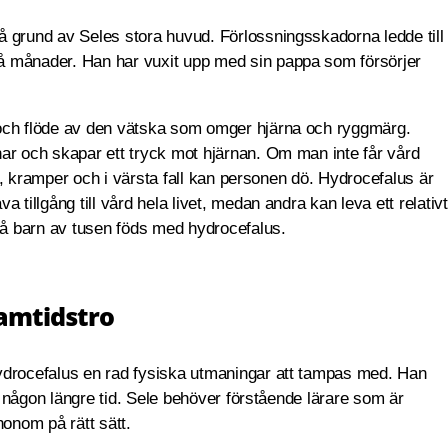
 grund av Seles stora huvud. Förlossningsskadorna ledde till
å månader. Han har vuxit upp med sin pappa som försörjer
 och flöde av den vätska som omger hjärna och ryggmärg.
ar och skapar ett tryck mot hjärnan. Om man inte får vård
het, kramper och i värsta fall kan personen dö. Hydrocefalus är
 tillgång till vård hela livet, medan andra kan leva ett relativt
två barn av tusen föds med hydrocefalus.
ramtidstro
ydrocefalus en rad fysiska utmaningar att tampas med. Han
ta någon längre tid. Sele behöver förstående lärare som är
onom på rätt sätt.