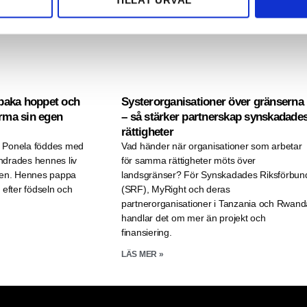
TILLÅT URVAL
llbaka hoppet och
Systerorganisationer över gränserna
orma sin egen
– så stärker partnerskap synskadade
rättigheter
 Ponela föddes med
Vad händer när organisationer som arbetar
ndrades hennes liv
för samma rättigheter möts över
agen. Hennes pappa
landsgränser? För Synskadades Riksförbun
 efter födseln och
(SRF), MyRight och deras
partnerorganisationer i Tanzania och Rwand
handlar det om mer än projekt och
finansiering.
LÄS MER »