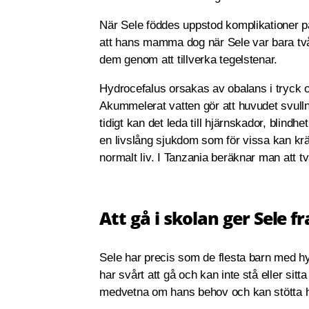
När Sele föddes uppstod komplikationer på
att hans mamma dog när Sele var bara tv
dem genom att tillverka tegelstenar.
Hydrocefalus orsakas av obalans i tryck
Akummelerat vatten gör att huvudet svulln
tidigt kan det leda till hjärnskador, blind
en livslång sjukdom som för vissa kan kräva
normalt liv. I Tanzania beräknar man att 
Att gå i skolan ger Sele f
Sele har precis som de flesta barn med h
har svårt att gå och kan inte stå eller sit
medvetna om hans behov och kan stötta h