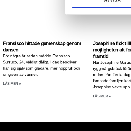
AVVISA
k
e
s
v
a
l
Fransisco hittade gemenskap genom
Josephine fick ti
dansen
möjligheten att f
För några år sedan mådde Fransisco
framtid
Surruco, 24, väldigt dåligt. I dag beskriver
När Josephine Garus
han sig själv som gladare, mer hoppfull och
ryggmärgsbråck förä
omgiven av vänner.
redan från första d
lämnade familjen kort
LÄS MER »
Josephine växte upp
LÄS MER »