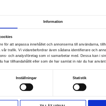
beslutsfattare och myndigheter så att de gör läroplanen mer
er och vidtar åtgärder för att utbilda lärare i hur man
.
Information
cookies
Aktuellt
e för att anpassa innehållet och annonserna till användarna, tillh
vår trafik. Vi vidarebefordrar även sådana identifierare och anna
nnons- och analysföretag som vi samarbetar med. Dessa kan i sin
har tillhandahållit eller som de har samlat in när du har använt 
Inställningar
Statistik