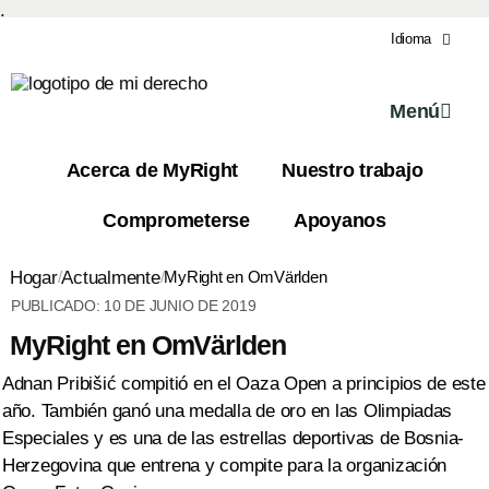
.
Idioma
Menú
Acerca de MyRight
Nuestro trabajo
Comprometerse
Apoyanos
Hogar
/
Actualmente
/
MyRight en OmVärlden
PUBLICADO:
10 DE JUNIO DE 2019
MyRight en OmVärlden
Adnan Pribišić compitió en el Oaza Open a principios de este
año. También ganó una medalla de oro en las Olimpiadas
Especiales y es una de las estrellas deportivas de Bosnia-
Herzegovina que entrena y compite para la organización