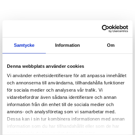
Samtycke
Information
Om
Josephine fick tillbaka hoppet och möjligheten att forma
Denna webbplats använder cookies
sin egen framtid
När Josephine Garus Ponela föddes med ryggmärgsbråck
Vi använder enhetsidentifierare för att anpassa innehållet
förändrades hennes liv redan från första dagen. Hennes pappa
och annonserna till användarna, tillhandahålla funktioner
lämnade familjen kort efter födseln och Josephine växte upp
för sociala medier och analysera vår trafik. Vi
vidarebefordrar även sådana identifierare och annan
LEE MAS "
information från din enhet till de sociala medier och
annons- och analysföretag som vi samarbetar med.
Dessa kan i sin tur kombinera informationen med annan
information som du har tillhandahållit eller som de har
samlat in när du har använt deras tjänster.