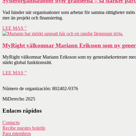
Systerorganisationer över gränserna – så stärker par
Vad händer när organisationer som arbetar för samma rättigheter mö
mer än projekt och finansiering.
LEE MAS "
MyRight välkomnar Mariann Eriksson som ny genera
MyRight välkomnar Mariann Eriksson som ny generalsekreterare med lån
stärkt global funktionsrätt.
LEE MAS "
Número de organización: 802402-9376
MiDerecho 2025
Enlaces rápidos
Contacto
Recibe nuestro boletín
Para miembros