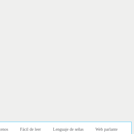
tenos
Fácil de leer
Lenguaje de señas
Web parlante