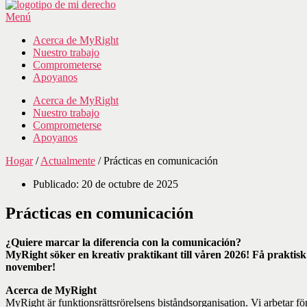
Menú
Acerca de MyRight
Nuestro trabajo
Comprometerse
Apoyanos
Acerca de MyRight
Nuestro trabajo
Comprometerse
Apoyanos
Hogar
/
Actualmente
/
Prácticas en comunicación
Publicado:
20 de octubre de 2025
Prácticas en comunicación
¿Quiere marcar la diferencia con la comunicación?
MyRight söker en kreativ praktikant till våren 2026! Få praktisk e
november!
Acerca de MyRight
MyRight är funktionsrättsrörelsens biståndsorganisation. Vi arbetar fö