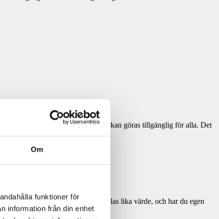
 och är nyfiken på hur kommunikation kan göras tillgänglig för alla. Det
 din vilja att lära.
Om
andahålla funktioner för
r att du delar våra värderingar om allas lika värde, och har du egen
n information från din enhet