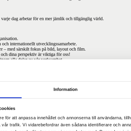
varje dag arbetar för en mer jämlik och tillgänglig värld.
anisation.
och internationellt utvecklingssamarbete.
r – med särskilt fokus på bild, layout och film.
t och dina perspektiv är viktiga för oss!
 inom alla delar av vår verksamhet.
 kommunikation och social rättvisa. Du har en känsla för visuellt uttryck
o eller grafisk form – men vi värdesätter framför allt ditt engagemang och
Information
6, som en del av en pågående utbildning.
ge både dig och oss största möjliga utbyte.
cookies
 med distansarbete.
e för att anpassa innehållet och annonserna till användarna, tillh
sökande med olika bakgrunder, erfarenheter och perspektiv. Vi förutsätte
vår trafik. Vi vidarebefordrar även sådana identifierare och anna