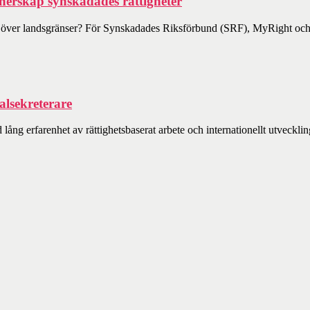
tnerskap synskadades rättigheter
ts över landsgränser? För Synskadades Riksförbund (SRF), MyRight och
lsekreterare
g erfarenhet av rättighetsbaserat arbete och internationellt utveckling