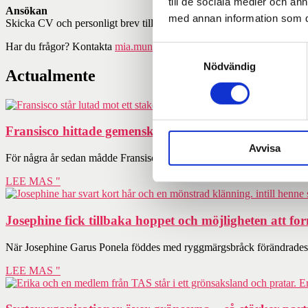
till de sociala medier och a
Ansökan
med annan information som du 
Skicka CV och personligt brev till
jobbansokan@myright.se
senast
1
Har du frågor? Kontakta
mia.munkhammar@myright.se
.
Samtyckesval
Nödvändig
Actualmente
Fransisco hittade gemenskap genom dansen
Avvisa
För några år sedan mådde Fransisco Surruco, 24, väldigt dåligt. I dag
LEE MAS "
Josephine fick tillbaka hoppet och möjligheten att fo
När Josephine Garus Ponela föddes med ryggmärgsbråck förändrades h
LEE MAS "