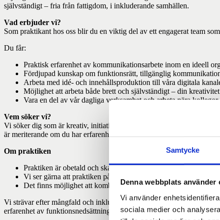
självständigt – fria från fattigdom, i inkluderande samhällen.
Vad erbjuder vi?
Som praktikant hos oss blir du en viktig del av ett engagerat team som 
Du får:
Praktisk erfarenhet av kommunikationsarbete inom en ideell org
Fördjupad kunskap om funktionsrätt, tillgänglig kommunikation 
Arbeta med idé- och innehållsproduktion till våra digitala kanale
Möjlighet att arbeta både brett och självständigt – din kreativite
Vara en del av vår dagliga verksamhet och arbeta nära kollegor
Vem söker vi?
Vi söker dig som är kreativ, initiativrik och har ett stort intresse för
är meriterande om du har erfarenhet av innehållsproduktion i bild, vide
Samtycke
Om praktiken
Praktiken är obetald och ska genomföras under vårterminen 202
Vi ser gärna att praktiken pågår under en längre period, för att 
Denna webbplats använder 
Det finns möjlighet att kombinera arbete på kontor i Stockholm
Vi använder enhetsidentifierar
Vi strävar efter mångfald och inkludering i allt vi gör och välkomnar 
sociala medier och analysera 
erfarenhet av funktionsnedsättning ser vi det som en stor tillgång.