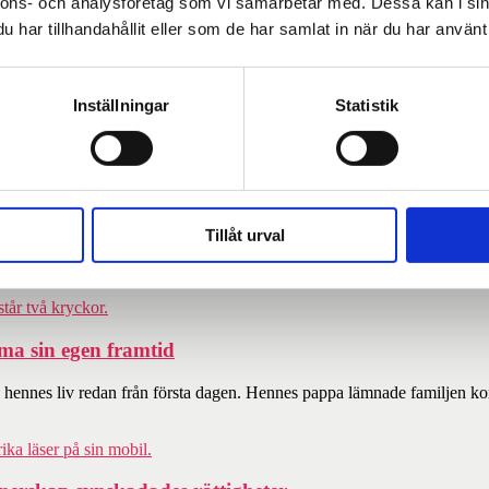
nnons- och analysföretag som vi samarbetar med. Dessa kan i sin
har tillhandahållit eller som de har samlat in när du har använt 
2 november 2025
.
Inställningar
Statistik
Tillåt urval
 beskriver han sig själv som gladare, mer hoppfull och omgiven av vänn
rma sin egen framtid
ennes liv redan från första dagen. Hennes pappa lämnade familjen kort