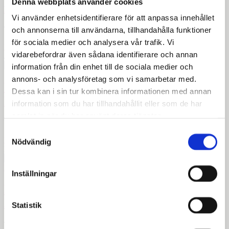
Denna webbplats använder cookies
för förändring i en osäker tid
Vi använder enhetsidentifierare för att anpassa innehållet
Trots en omvärld präglad av osäkerhet och ökande utmaningar för
och annonserna till användarna, tillhandahålla funktioner
för sociala medier och analysera vår trafik. Vi
Read more
vidarebefordrar även sådana identifierare och annan
June 5, 2026
information från din enhet till de sociala medier och
annons- och analysföretag som vi samarbetar med.
Välkommen Ipshita Rajesh – ny Strategic
Dessa kan i sin tur kombinera informationen med annan
Partnership Officer
information som du har tillhandahållit eller som de har
samlat in när du har använt deras tjänster.
Vi är stolta över att välkomna Ipshita Rajesh till MyRight
Samtyckesval
Read more
Nödvändig
May 27, 2026
Inställningar
Historiskt genombrott för tillgänglighet i
Nepals parlament
Statistik
Talmannen Dol Prasad Aryal möjliggjorde ett historiskt genombrott