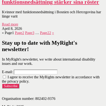
funktionsnedsättning stärker sina röster
Kvinnor med funktionsnedsättning i Bosnien och Hercegovina har
länge varit
Read more
April 8, 2026
«
Page
1
Page
2
Page
3
…
Page
22
»
Stay up to date with MyRight's
newsletter!
In MyRight's newsletter, we write about international disability
issues and our work.
E-mail:
I agree to receive the MyRights newsletter in accordance with
the privacy policy.
Organisation number: 802402-9376