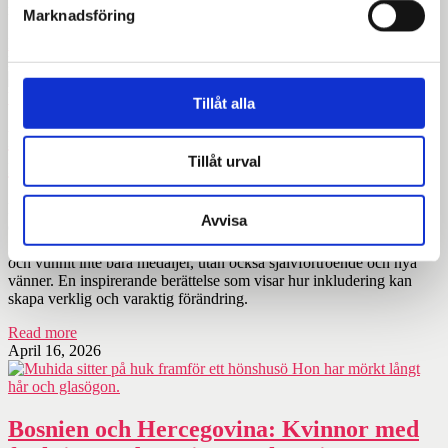
när Nepals
Marknadsföring
Read more
May 25, 2026
Tillåt alla
Från isolering till guldmedaljer – Rasims
Tillåt urval
resa genom idrotten
Från ett isolerat liv till en passion för skidåkning. Med stöd från
Avvisa
organisationen OAZA har Rasim Bajrić hittat sin plats i världen
genom sporten. Han har gått från att vara åskådare till att bli mästare
och vunnit inte bara medaljer, utan också självförtroende och nya
vänner. En inspirerande berättelse som visar hur inkludering kan
skapa verklig och varaktig förändring.
Read more
April 16, 2026
Bosnien och Hercegovina: Kvinnor med