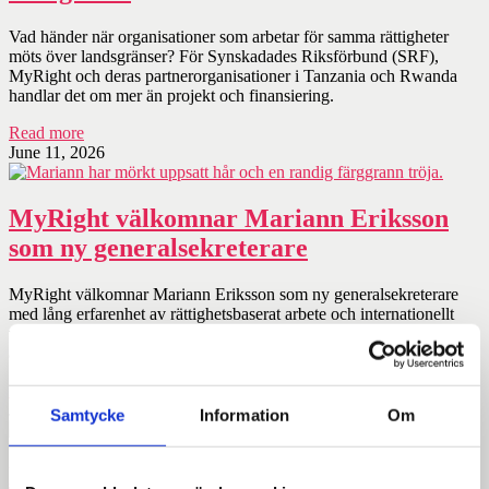
Vad händer när organisationer som arbetar för samma rättigheter
möts över landsgränser? För Synskadades Riksförbund (SRF),
MyRight och deras partnerorganisationer i Tanzania och Rwanda
handlar det om mer än projekt och finansiering.
Read more
June 11, 2026
MyRight välkomnar Mariann Eriksson
som ny generalsekreterare
MyRight välkomnar Mariann Eriksson som ny generalsekreterare
med lång erfarenhet av rättighetsbaserat arbete och internationellt
utvecklingssamarbete kommer hon att leda organisationens fortsatta
arbete för stärkt global funktionsrätt.
Read more
June 9, 2026
Samtycke
Information
Om
MyRights årsrapport 2025: Tillsammans