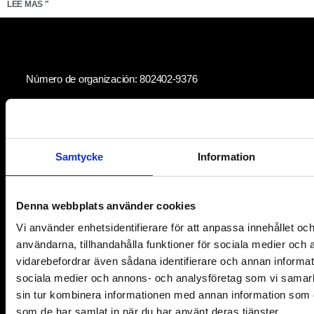
LEE MAS "
Número de organización: 802402-9376
MiDerecho 2025
Enlaces rápidos
Samtycke
Information
Contacto
Denna webbplats använder cookies
Recibe nuestro boletín
Vi använder enhetsidentifierare för att anpassa innehållet och
Para miembros
användarna, tillhandahålla funktioner för sociala medier och a
vidarebefordrar även sådana identifierare och annan informatio
Para los socios
sociala medier och annons- och analysföretag som vi samar
Actualmente
sin tur kombinera informationen med annan information som du 
som de har samlat in när du har använt deras tjänster.