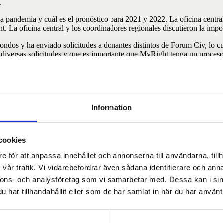
.
a pandemia y cuál es el pronóstico para 2021 y 2022. La oficina central
. La oficina central y los coordinadores regionales discutieron la impor
dos y ha enviado solicitudes a donantes distintos de Forum Civ, lo cua
diversas solicitudes y que es importante que MyRight tenga un proceso de
ciadas se mantengan informadas e involucradas en el proceso de solicit
s del trabajo de desarrollo de capacidades y cómo se puede desarrollar 
adas. Estas áreas son liderazgo y gestión, sensibilidad de género, capa
importante continuar trabajando con el desarrollo de capacidades en toda
ight puede mejorar en el apoyo a las organizaciones miembros y organi
Information
pautas para el proceso de eliminación y espera que esto facilite en el fu
anizaciones socias a través del Foro Civ. El coordinador regional de 
cookies
ación socia FECONORI en Nicaragua. MyRight, en consulta con las orga
 2021/2022.
e för att anpassa innehållet och annonserna till användarna, tillh
 para Forum Civ 2023-2027 y sobre el proceso para el informe anual en
vår trafik. Vi vidarebefordrar även sådana identifierare och anna
nnons- och analysföretag som vi samarbetar med. Dessa kan i sin
har tillhandahållit eller som de har samlat in när du har använt 