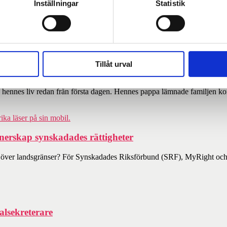
Inställningar
Statistik
 beskriver han sig själv som gladare, mer hoppfull och omgiven av vänn
Tillåt urval
rma sin egen framtid
ennes liv redan från första dagen. Hennes pappa lämnade familjen kort
tnerskap synskadades rättigheter
ts över landsgränser? För Synskadades Riksförbund (SRF), MyRight och
lsekreterare