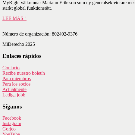
MyRight välkomnar Mariann Eriksson som ny generalsekreterare med lån
stärkt global funktionsrätt.
LEE MAS "
Número de organización: 802402-9376
MiDerecho 2025
Enlaces rápidos
Contacto
Recibe nuestro boletín
Para miembros
Para los socios
Actualmente
Lediga jobb
Síganos
Facebook
Instagram
Gorjeo
YouTube