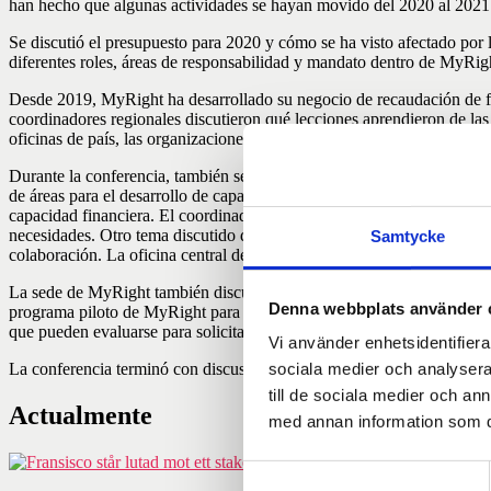
han hecho que algunas actividades se hayan movido del 2020 al 2021
Se discutió el presupuesto para 2020 y cómo se ha visto afectado por l
diferentes roles, áreas de responsabilidad y mandato dentro de MyRight
Desde 2019, MyRight ha desarrollado su negocio de recaudación de fon
coordinadores regionales discutieron qué lecciones aprendieron de las 
oficinas de país, las organizaciones miembro y las organizaciones aso
Durante la conferencia, también se discutieron las lecciones aprendida
de áreas para el desarrollo de capacidades en las organizaciones asoci
capacidad financiera. El coordinador regional de MyRight cree que es 
necesidades. Otro tema discutido durante la conferencia fue cómo MyR
Samtycke
colaboración. La oficina central de MyRight desarrollará estrategias y 
La sede de MyRight también discutió el tema de apoyo básico para org
Denna webbplats använder 
programa piloto de MyRight para solicitar apoyo básico a la organiz
que pueden evaluarse para solicitar el apoyo básico de Forum Civ en
Vi använder enhetsidentifierar
La conferencia terminó con discusiones sobre el proceso de solicitud
sociala medier och analysera 
till de sociala medier och a
Actualmente
med annan information som du 
Samtyckesval