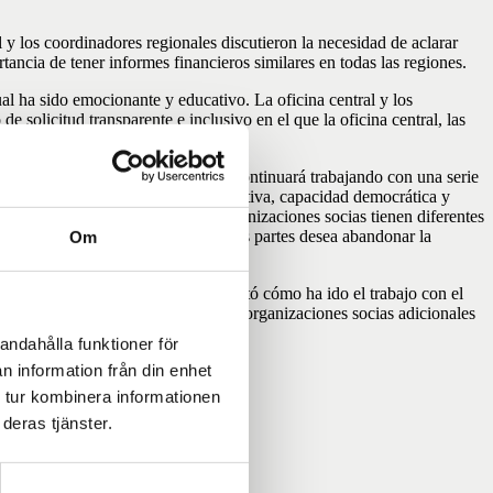
 y los coordinadores regionales discutieron la necesidad de aclarar
tancia de tener informes financieros similares en todas las regiones.
l ha sido emocionante y educativo. La oficina central y los
 solicitud transparente e inclusivo en el que la oficina central, las
ud.
este trabajo en el futuro. MyRight continuará trabajando con una serie
cidad administrativa, capacidad operativa, capacidad democrática y
s estas áreas ya que todas las organizaciones socias tienen diferentes
zaciones asociadas si alguna de las partes desea abandonar la
Om
turo.
MyRight para América Latina presentó cómo ha ido el trabajo con el
nizaciones miembros, identificará organizaciones socias adicionales
andahålla funktioner för
 2020.
n information från din enhet
 tur kombinera informationen
deras tjänster.