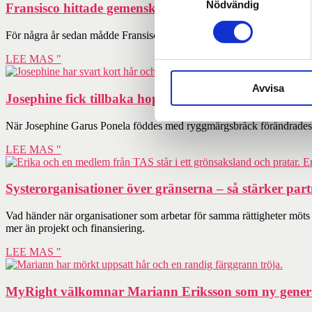
Nödvändig
Fransisco hittade gemenskap genom dansen
För några år sedan mådde Fransisco Surruco, 24, väldigt dåligt. I dag
LEE MAS "
Avvisa
Josephine fick tillbaka hoppet och möjligheten att fo
När Josephine Garus Ponela föddes med ryggmärgsbråck förändrades h
LEE MAS "
Systerorganisationer över gränserna – så stärker par
Vad händer när organisationer som arbetar för samma rättigheter mö
mer än projekt och finansiering.
LEE MAS "
MyRight välkomnar Mariann Eriksson som ny genera