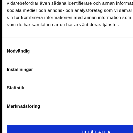
vidarebefordrar även sådana identifierare och annan informatio
MyRight 2025
sociala medier och annons- och analysföretag som vi samar
sin tur kombinera informationen med annan information som du 
Links
som de har samlat in när du har använt deras tjänster.
Contact
S
Get our newsletter
Nödvändig
a
For members
m
t
Inställningar
For Partners
y
c
News
k
Statistik
Lediga jobb
e
s
Marknadsföring
Follow us
v
a
Facebook
l
TILLÅT ALLA
Instagram