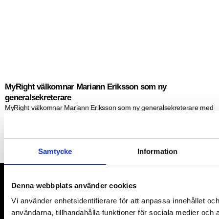
MyRight välkomnar Mariann Eriksson som ny
generalsekreterare
MyRight välkomnar Mariann Eriksson som ny generalsekreterare med
lång erfarenhet av rättighetsbaserat arbete och internationellt
utvecklingssamarbete kommer hon att leda organisationens fortsatta
arbete för stärkt global funktionsrätt.
Samtycke
Information
READ MORE "
Denna webbplats använder cookies
Vi använder enhetsidentifierare för att anpassa innehållet och
Organisation number: 802402-9376
användarna, tillhandahålla funktioner för sociala medier och a