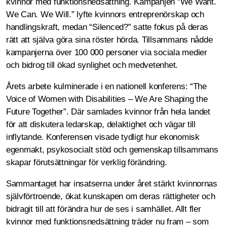
kvinnor med funktionsnedsättning. Kampanjen “We Want.
We Can. We Will.” lyfte kvinnors entreprenörskap och
handlingskraft, medan “Silenced?” satte fokus på deras
rätt att själva göra sina röster hörda. Tillsammans nådde
kampanjerna över 100 000 personer via sociala medier
och bidrog till ökad synlighet och medvetenhet.
Årets arbete kulminerade i en nationell konferens: “The
Voice of Women with Disabilities – We Are Shaping the
Future Together”. Där samlades kvinnor från hela landet
för att diskutera ledarskap, delaktighet och vägar till
inflytande. Konferensen visade tydligt hur ekonomisk
egenmakt, psykosocialt stöd och gemenskap tillsammans
skapar förutsättningar för verklig förändring.
Sammantaget har insatserna under året stärkt kvinnornas
självförtroende, ökat kunskapen om deras rättigheter och
bidragit till att förändra hur de ses i samhället. Allt fler
kvinnor med funktionsnedsättning träder nu fram – som