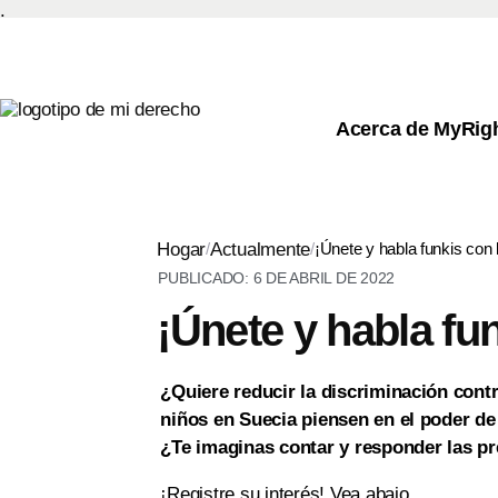
.
Acerca de MyRig
Hogar
/
Actualmente
/
¡Únete y habla funkis con 
PUBLICADO:
6 DE ABRIL DE 2022
¡Únete y habla fu
¿Quiere reducir la discriminación contr
niños en Suecia piensen en el poder de
¿Te imaginas contar y responder las pr
¡Registre su interés! Vea abajo.