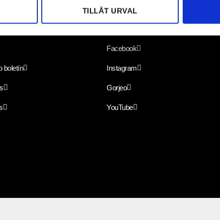
TILLÅT URVAL
ápidos
Síganos
Facebook
 boletín
Instagram
s
Gorjeo
s
YouTube