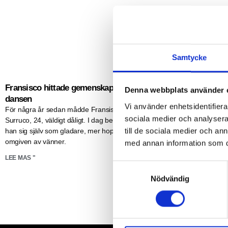
Samtycke
Fransisco hittade gemenskap genom
Josephine fick ti
Denna webbplats använder 
dansen
möjligheten att f
Vi använder enhetsidentifierar
För några år sedan mådde Fransisco
framtid
sociala medier och analysera 
Surruco, 24, väldigt dåligt. I dag beskriver
När Josephine Garus
till de sociala medier och a
han sig själv som gladare, mer hoppfull och
ryggmärgsbråck förä
omgiven av vänner.
redan från första d
med annan information som du 
lämnade familjen kort
LEE MAS "
Josephine växte upp
S
Nödvändig
a
LEE MAS "
m
t
y
c