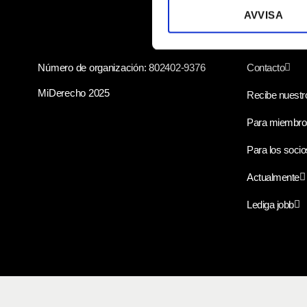
AVVISA
k
e
Enlaces r
s
v
Número de organización: 802402-9376
Contacto
a
MiDerecho 2025
Recibe nuestro
l
Para miembro
Para los socio
Actualmente
Lediga jobb