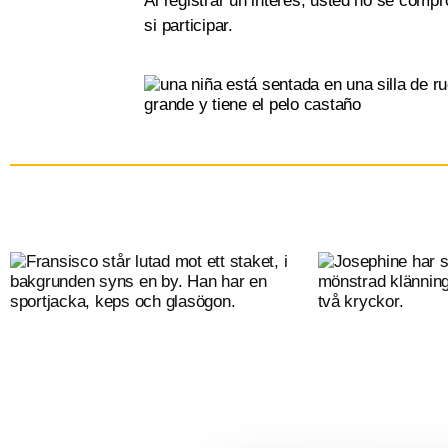
Al registrar un interés, usted no se comp
si participar.