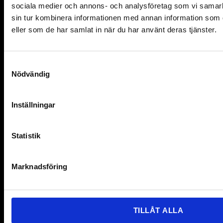
Följ oss
sociala medier och annons- och analysföretag som vi samar
sin tur kombinera informationen med annan information som du
Facebook
eller som de har samlat in när du har använt deras tjänster.
Instagram
Twitter
S
Nödvändig
a
Youtube
m
t
Stöd oss
Inställningar
y
c
Ge en gåva
k
Statistik
Swish: 123 900 11 08
e
Plusgiro: 90 01 10-8
s
Marknadsföring
v
a
l
TILLÅT ALLA