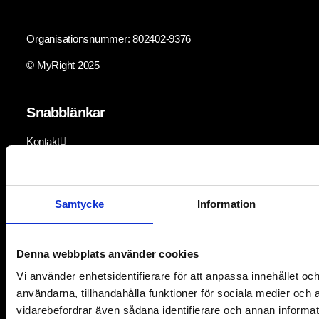
Organisationsnummer: 802402-9376
© MyRight 2025
Snabblänkar
Kontakt
Få vårt nyhetsbrev
För medlemmar
Samtycke
Information
For Partners
Denna webbplats använder cookies
Aktuellt
Vi använder enhetsidentifierare för att anpassa innehållet och
Lediga jobb
användarna, tillhandahålla funktioner för sociala medier och a
vidarebefordrar även sådana identifierare och annan informatio