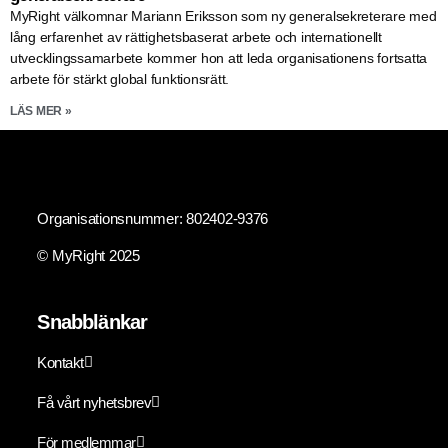
MyRight välkomnar Mariann Eriksson som ny generalsekreterare med
lång erfarenhet av rättighetsbaserat arbete och internationellt
utvecklingssamarbete kommer hon att leda organisationens fortsatta
arbete för stärkt global funktionsrätt.
LÄS MER »
Organisationsnummer: 802402-9376
© MyRight 2025
Snabblänkar
Kontakt
Få vårt nyhetsbrev
För medlemmar