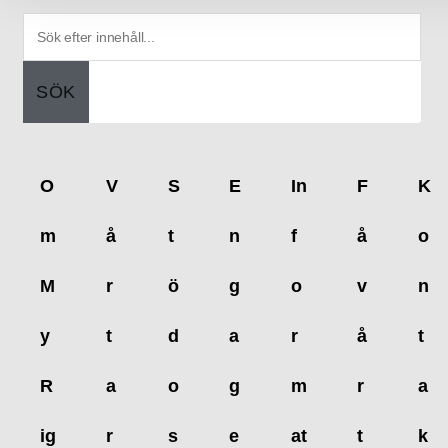
SÖK
O
V
S
E
In
F
K
m
å
t
n
f
å
o
M
r
ö
g
o
v
n
y
t
d
a
r
å
t
R
a
o
g
m
r
a
ig
r
s
e
at
t
k