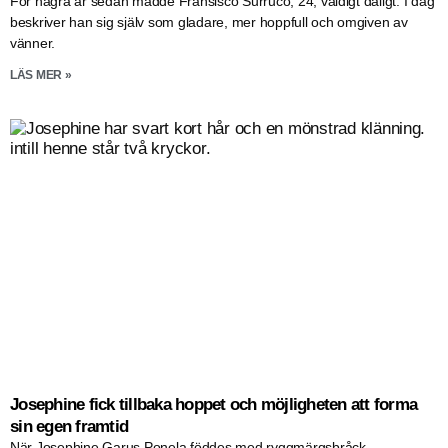
För några år sedan mådde Fransisco Surruco, 24, väldigt dåligt. I dag
beskriver han sig själv som gladare, mer hoppfull och omgiven av
vänner.
LÄS MER »
Josephine fick tillbaka hoppet och möjligheten att forma
sin egen framtid
När Josephine Garus Ponela föddes med ryggmärgsbråck