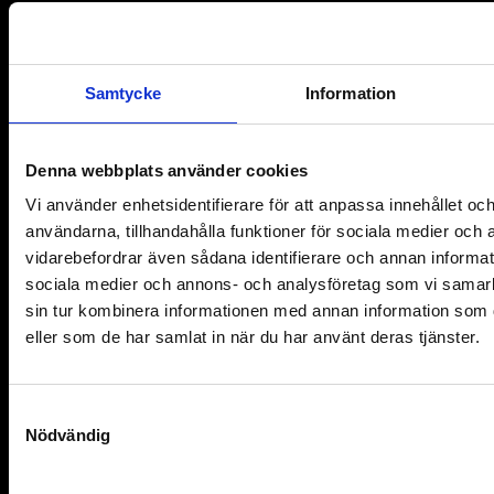
For Partners
Aktuellt
Samtycke
Information
Lediga jobb
Denna webbplats använder cookies
Följ oss
Vi använder enhetsidentifierare för att anpassa innehållet och
Facebook
användarna, tillhandahålla funktioner för sociala medier och a
vidarebefordrar även sådana identifierare och annan informatio
Instagram
sociala medier och annons- och analysföretag som vi samar
sin tur kombinera informationen med annan information som du
Twitter
eller som de har samlat in när du har använt deras tjänster.
Youtube
Stöd oss
S
Nödvändig
a
Ge en gåva
m
t