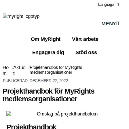
Language
MENY
Om MyRight
Vårt arbete
Engagera dig
Stöd oss
He
/
Aktuell
/
Projekthandbok för MyRights
medlemsorganisationer
m
t
PUBLICERAD:
DECEMBER 22, 2022
Projekthandbok för MyRights
medlemsorganisationer
Projekthandbok