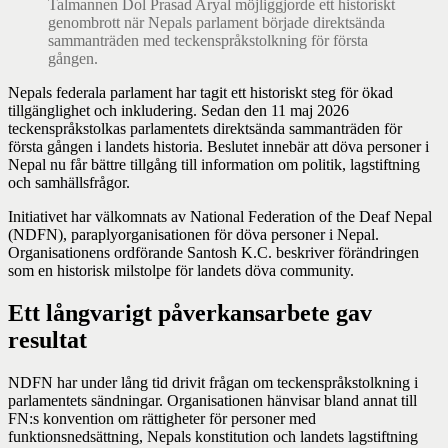
Talmannen Dol Prasad Aryal möjliggjorde ett historiskt
genombrott när Nepals parlament började direktsända
sammanträden med teckenspråkstolkning för första
gången.
Nepals federala parlament har tagit ett historiskt steg för ökad
tillgänglighet och inkludering. Sedan den 11 maj 2026
teckenspråkstolkas parlamentets direktsända sammanträden för
första gången i landets historia. Beslutet innebär att döva personer i
Nepal nu får bättre tillgång till information om politik, lagstiftning
och samhällsfrågor.
Initiativet har välkomnats av National Federation of the Deaf Nepal
(NDFN), paraplyorganisationen för döva personer i Nepal.
Organisationens ordförande Santosh K.C. beskriver förändringen
som en historisk milstolpe för landets döva community.
Ett långvarigt påverkansarbete gav
resultat
NDFN har under lång tid drivit frågan om teckenspråkstolkning i
parlamentets sändningar. Organisationen hänvisar bland annat till
FN:s konvention om rättigheter för personer med
funktionsnedsättning, Nepals konstitution och landets lagstiftning