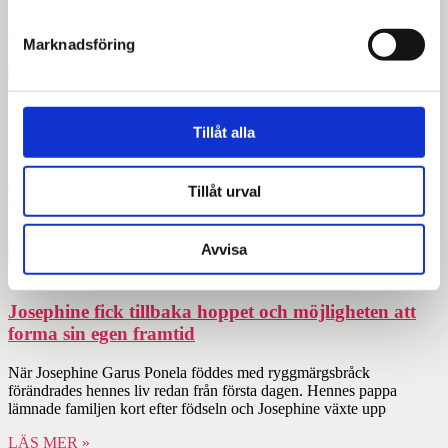
Aktuellt
Marknadsföring
Fransisco hittade gemenskap genom dansen
Tillåt alla
För några år sedan mådde Fransisco Surruco, 24, väldigt dåligt. I
dag beskriver han sig själv som gladare, mer hoppfull och omgiven
Tillåt urval
av vänner.
LÄS MER »
Avvisa
Josephine fick tillbaka hoppet och möjligheten att
forma sin egen framtid
När Josephine Garus Ponela föddes med ryggmärgsbråck
förändrades hennes liv redan från första dagen. Hennes pappa
lämnade familjen kort efter födseln och Josephine växte upp
LÄS MER »