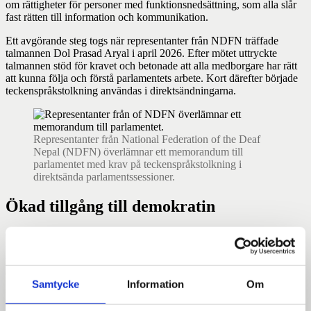
om rättigheter för personer med funktionsnedsättning, som alla slår
fast rätten till information och kommunikation.
Ett avgörande steg togs när representanter från NDFN träffade
talmannen Dol Prasad Aryal i april 2026. Efter mötet uttryckte
talmannen stöd för kravet och betonade att alla medborgare har rätt
att kunna följa och förstå parlamentets arbete. Kort därefter började
teckenspråkstolkning användas i direktsändningarna.
Representanter från National Federation of the Deaf
Nepal (NDFN) överlämnar ett memorandum till
parlamentet med krav på teckenspråkstolkning i
direktsända parlamentssessioner.
Ökad tillgång till demokratin
Genom teckenspråkstolkningen får döva personer nu möjlighet att
följa debatter om regeringens politik, budget, lagförslag och andra
frågor av nationell betydelse i realtid. Enligt NDFN stärker detta
döva personers rätt till information och delaktighet i demokratin.
Samtycke
Information
Om
Initiativet har även väckt internationellt intresse. Enligt NDFN har
både internationella organisationer och döva personer i andra länder