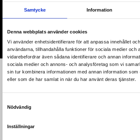
Samtycke
Information
Denna webbplats använder cookies
Vi använder enhetsidentifierare för att anpassa innehållet och
användarna, tillhandahålla funktioner för sociala medier och a
vidarebefordrar även sådana identifierare och annan informatio
sociala medier och annons- och analysföretag som vi samar
sin tur kombinera informationen med annan information som du
eller som de har samlat in när du har använt deras tjänster.
STÖD OSS
S
Nödvändig
a
m
SÖK
t
Inställningar
y
c